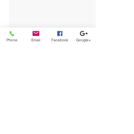
Phone
Email
Facebook
Google+
コメント
本日より
この投稿へのコメントは利用でき
あいの里内覧会
なくなりました。詳細はサイト所