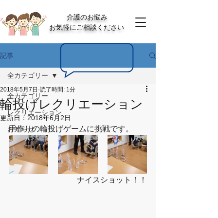
介護のお悩み
お気軽にご相談ください
記事
全カテゴリー
2018年5月7日
読了時間: 1分
全カテゴリー
輪投げレクリエーション
レクリエーション
更新日：
2018年6月2日
手作りの輪投げゲームに挑戦です。
お知らせ
ナイスショット！！