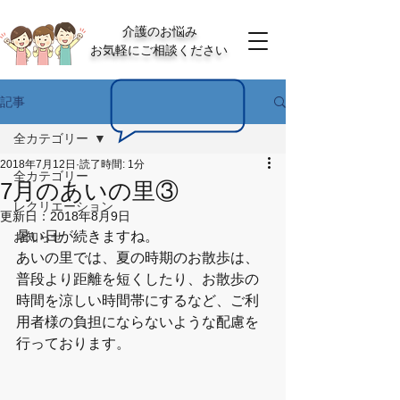
介護のお悩み
お気軽にご相談ください
記事
全カテゴリー
2018年7月12日
読了時間: 1分
全カテゴリー
7月のあいの里③
レクリエーション
更新日：
2018年8月9日
暑い日が続きますね。
お知らせ
あいの里では、夏の時期のお散歩は、
普段より距離を短くしたり、お散歩の
時間を涼しい時間帯にするなど、ご利
用者様の負担にならないような配慮を
行っております。