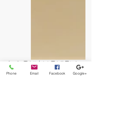
ピンポン玉より大きな玉を使用しま
す。
Phone
Email
Facebook
Google+
座ったままで楽しめるテーブルピンポ
ンですが、割と汗がにじみます。
皆さん、ナイスショットでした！
レクリエーション